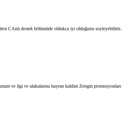
tesi CAnlı destek bölümüde oldukca iyi olduğunu soyleyebiliriz.
unum ve ilgi ve alakalarına hayran kaldım Zengin promosyonları