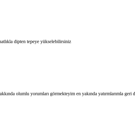
tlıkla dipten tepeye yükselebilirsiniz
 hakkında olumlu yorumları görmekteyim en yakında yatırmlarımla geri d