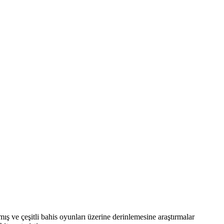
ış ve çeşitli bahis oyunları üzerine derinlemesine araştırmalar