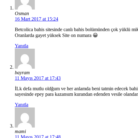
Osman
16 Mart 2017 at 15:24
Betcolica bahis sitesinde canlı bahis bolümünden çok yüklü mi
Oranlarda gayet yüksek Site on numara 😀
Yanıtla
bayram
11 Mayıs 2017 at 17:43
İLk defa mutlu oldğum ve her anlamda beni tatmin edecek bahi
sayesinde epey para kazansım kurandan edenden vesile olandan
Yanıtla
mami
11 Mayıs 2017 at 17:48