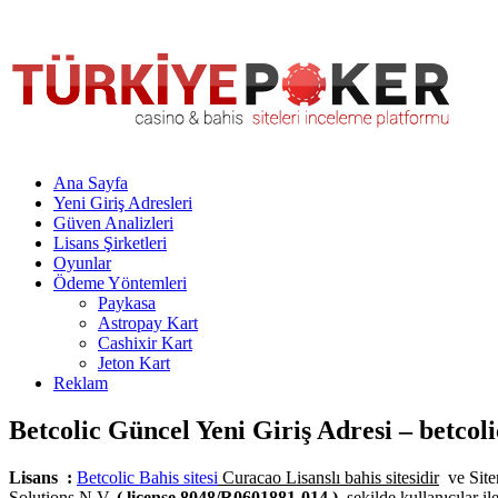
Ana Sayfa
Yeni Giriş Adresleri
Güven Analizleri
Lisans Şirketleri
Oyunlar
Ödeme Yöntemleri
Paykasa
Astropay Kart
Cashixir Kart
Jeton Kart
Reklam
Betcolic Güncel Yeni Giriş Adresi – betcol
Lisans :
Betcolic Bahis sitesi
Curacao Lisanslı bahis sitesidir
ve Site
Solutions N.V.
( license 8048/R0601881-014 )
şekilde kullanıcılar ile