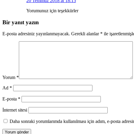
20 Temmuz 2018 at 18:15
Yorumunuz için teşekkürler
Bir yanıt yazın
E-posta adresiniz yayınlanmayacak.
Gerekli alanlar
*
ile işaretlenmişl
Yorum
*
Ad
*
E-posta
*
İnternet sitesi
Daha sonraki yorumlarımda kullanılması için adım, e-posta adresim