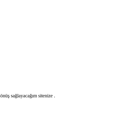
önüş sağlayacağım sitenize .