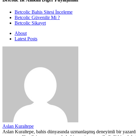
Betcolic Bahis Sitesi İnceleme
Betcolic Güvenilir Mi ?
Betcolic Şikayet
About
Latest Posts
Aslan Kuraltepe
Aslan Kuraltepe, bahis dünyasında uzmanlaşmış deneyimli bir yazardır. 