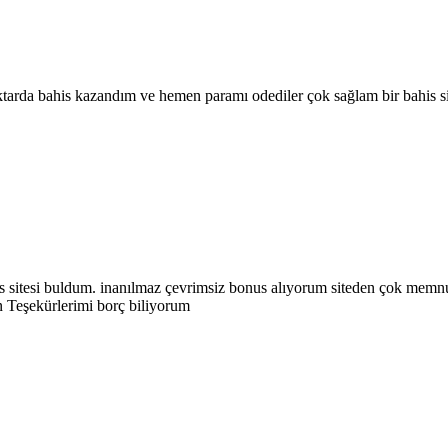
ktarda bahis kazandım ve hemen paramı odediler çok sağlam bir bahis si
s sitesi buldum. inanılmaz çevrimsiz bonus alıyorum siteden çok memn
 Teşekürlerimi borç biliyorum