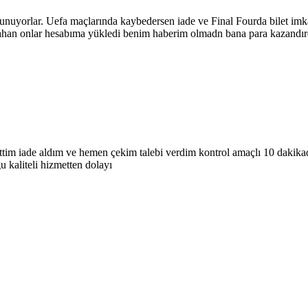
unuyorlar. Uefa maçlarında kaybedersen iade ve Final Fourda bilet im
han onlar hesabıma yükledi benim haberim olmadn bana para kazandırd
 iade aldım ve hemen çekim talebi verdim kontrol amaçlı 10 dakikada pa
kaliteli hizmetten dolayı