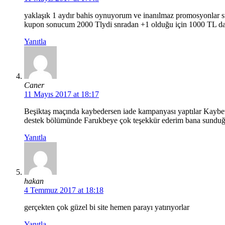
yaklaşık 1 aydır bahis oynuyorum ve inanılmaz promosyonlar s
kupon sonucum 2000 Tlydi snradan +1 olduğu için 1000 TL da
Yanıtla
Caner
11 Mayıs 2017 at 18:17
Beşiktaş maçında kaybedersen iade kampanyası yaptılar Kaybettim
destek bölümünde Farukbeye çok teşekkür ederim bana sunduğu 
Yanıtla
hakan
4 Temmuz 2017 at 18:18
gerçekten çok güzel bi site hemen parayı yatırıyorlar
Yanıtla